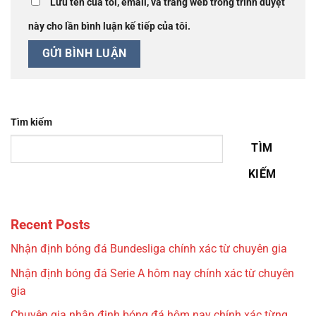
Lưu tên của tôi, email, và trang web trong trình duyệt
này cho lần bình luận kế tiếp của tôi.
Tìm kiếm
TÌM
KIẾM
Recent Posts
Nhận định bóng đá Bundesliga chính xác từ chuyên gia
Nhận định bóng đá Serie A hôm nay chính xác từ chuyên
gia
Chuyên gia nhận định bóng đá hôm nay chính xác từng