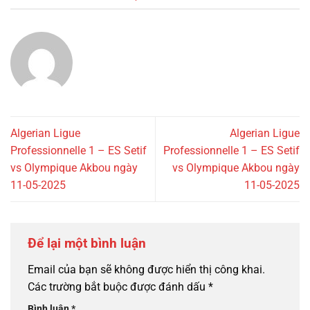
Algerian Ligue
Algerian Ligue
Professionnelle 1 – ES Setif
Professionnelle 1 – ES Setif
vs Olympique Akbou ngày
vs Olympique Akbou ngày
11-05-2025
11-05-2025
Để lại một bình luận
Email của bạn sẽ không được hiển thị công khai.
Các trường bắt buộc được đánh dấu
*
Bình luận
*