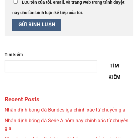
Lưu tên của tôi, email, và trang web trong trình duyệt
này cho lần bình luận kế tiếp của tôi.
Tìm kiếm
TÌM
KIẾM
Recent Posts
Nhận định bóng đá Bundesliga chính xác từ chuyên gia
Nhận định bóng đá Serie A hôm nay chính xác từ chuyên
gia