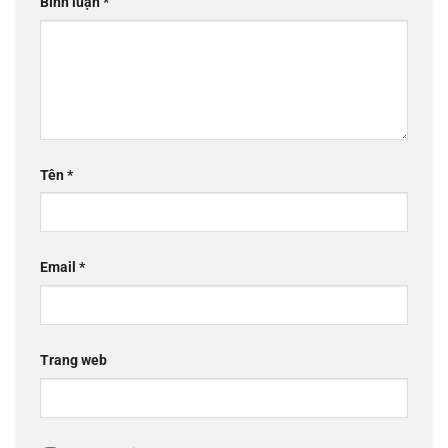
Bình luận
*
Tên
*
Email
*
Trang web