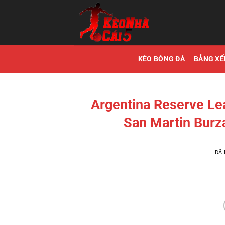
Chuyển
đến
nội
dung
KÈO BÓNG ĐÁ
BẢNG XẾ
Argentina Reserve Le
San Martin Burz
ĐÃ