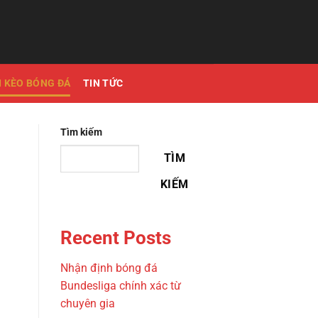
I KÈO BÓNG ĐÁ
TIN TỨC
Tìm kiếm
TÌM
KIẾM
Recent Posts
Nhận định bóng đá
Bundesliga chính xác từ
chuyên gia