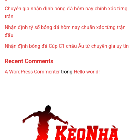
Chuyên gia nhận định bóng đá hôm nay chính xác từng
trận
Nhận định tỷ số bóng đá hôm nay chuẩn xác từng trận
đấu
Nhận định bóng đá Cúp C1 châu Âu từ chuyên gia uy tín
Recent Comments
A WordPress Commenter
trong
Hello world!