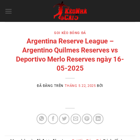
Chuyển
đến
nội
dung
SOI KÈO BÓNG ĐÁ
Argentina Reserve League –
Argentino Quilmes Reserves vs
Deportivo Merlo Reserves ngày 16-
05-2025
ĐÃ ĐĂNG TRÊN
THÁNG 5 22, 2025
BỞI