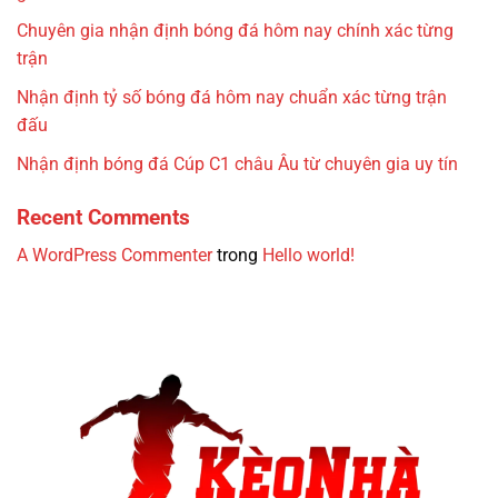
Chuyên gia nhận định bóng đá hôm nay chính xác từng
trận
Nhận định tỷ số bóng đá hôm nay chuẩn xác từng trận
đấu
Nhận định bóng đá Cúp C1 châu Âu từ chuyên gia uy tín
Recent Comments
A WordPress Commenter
trong
Hello world!