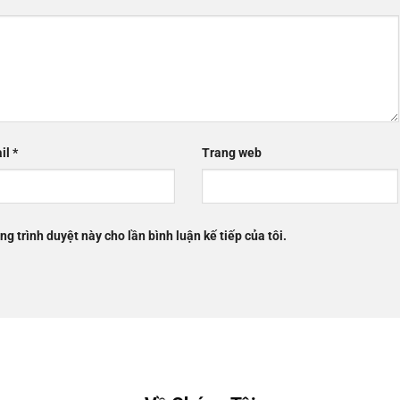
il
*
Trang web
ng trình duyệt này cho lần bình luận kế tiếp của tôi.