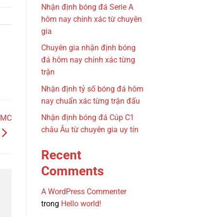
Nhận định bóng đá Serie A
hôm nay chính xác từ chuyên
gia
Chuyên gia nhận định bóng
đá hôm nay chính xác từng
trận
Nhận định tỷ số bóng đá hôm
nay chuẩn xác từng trận đấu
Nhận định bóng đá Cúp C1
s MC
châu Âu từ chuyên gia uy tín
Recent
Comments
A WordPress Commenter
trong
Hello world!