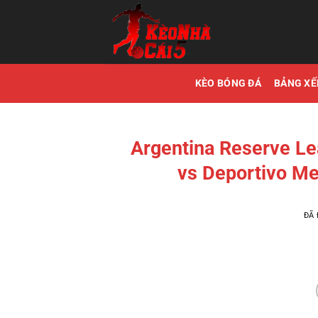
Chuyển
đến
nội
dung
KÈO BÓNG ĐÁ
BẢNG XẾ
Argentina Reserve Le
vs Deportivo Me
ĐÃ