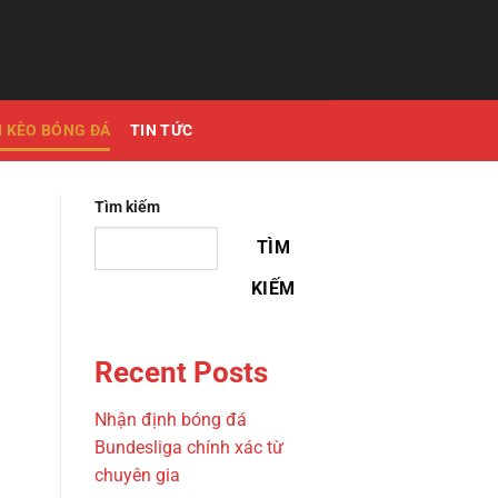
I KÈO BÓNG ĐÁ
TIN TỨC
Tìm kiếm
TÌM
KIẾM
Recent Posts
Nhận định bóng đá
Bundesliga chính xác từ
chuyên gia