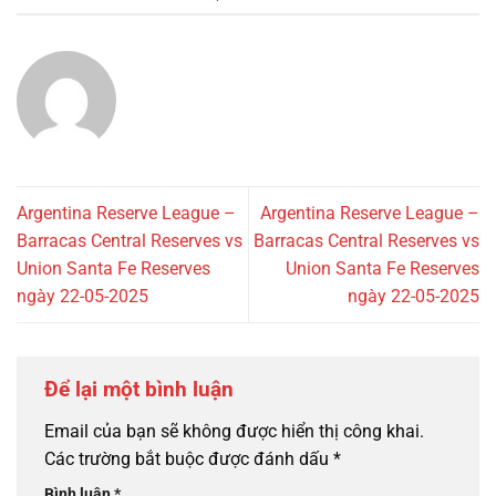
Argentina Reserve League –
Argentina Reserve League –
Barracas Central Reserves vs
Barracas Central Reserves vs
Union Santa Fe Reserves
Union Santa Fe Reserves
ngày 22-05-2025
ngày 22-05-2025
Để lại một bình luận
Email của bạn sẽ không được hiển thị công khai.
Các trường bắt buộc được đánh dấu
*
Bình luận
*