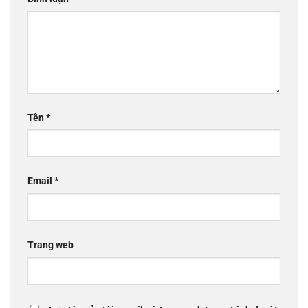
Tên
*
Email
*
Trang web