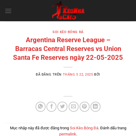
Chuyển
đến
nội
dung
SOI KÈO BÓNG ĐÁ
Argentina Reserve League –
Barracas Central Reserves vs Union
Santa Fe Reserves ngày 22-05-2025
ĐÃ ĐĂNG TRÊN
THÁNG 5 22, 2025
BỞI
Mục nhập này đã được đăng trong
Soi Kèo Bóng Đá
. Đánh dấu trang
permalink
.