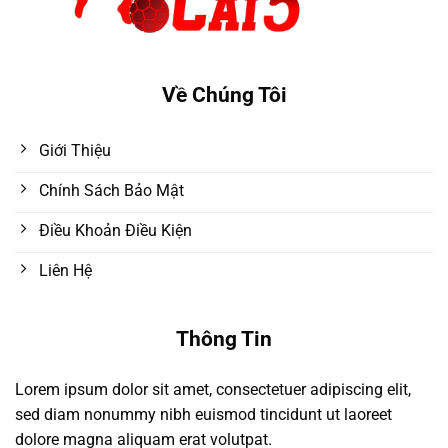
Về Chúng Tôi
Giới Thiệu
Chính Sách Bảo Mật
Điều Khoản Điều Kiện
Liên Hệ
Thông Tin
Lorem ipsum dolor sit amet, consectetuer adipiscing elit,
sed diam nonummy nibh euismod tincidunt ut laoreet
dolore magna aliquam erat volutpat.