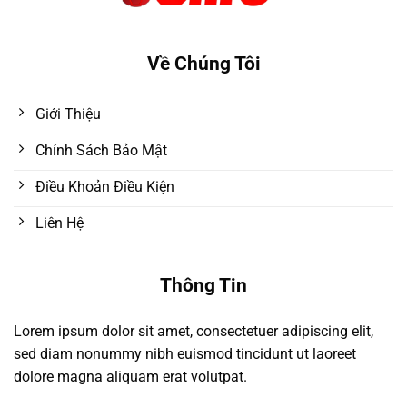
Về Chúng Tôi
Giới Thiệu
Chính Sách Bảo Mật
Điều Khoản Điều Kiện
Liên Hệ
Thông Tin
Lorem ipsum dolor sit amet, consectetuer adipiscing elit,
sed diam nonummy nibh euismod tincidunt ut laoreet
dolore magna aliquam erat volutpat.