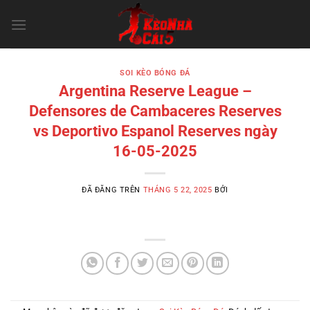
Chuyển
đến
nội
dung
SOI KÈO BÓNG ĐÁ
Argentina Reserve League –
Defensores de Cambaceres Reserves
vs Deportivo Espanol Reserves ngày
16-05-2025
ĐÃ ĐĂNG TRÊN
THÁNG 5 22, 2025
BỞI