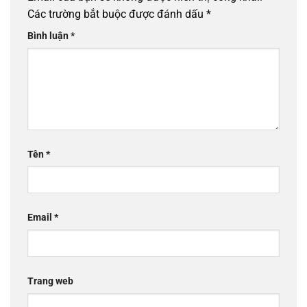
Các trường bắt buộc được đánh dấu
*
Bình luận
*
Tên
*
Email
*
Trang web