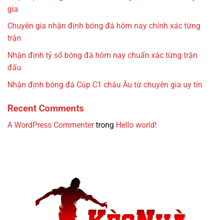
gia
Chuyên gia nhận định bóng đá hôm nay chính xác từng
trận
Nhận định tỷ số bóng đá hôm nay chuẩn xác từng trận
đấu
Nhận định bóng đá Cúp C1 châu Âu từ chuyên gia uy tín
Recent Comments
A WordPress Commenter
trong
Hello world!