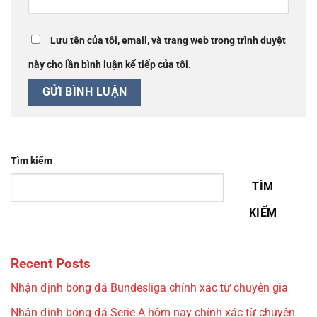
Lưu tên của tôi, email, và trang web trong trình duyệt
này cho lần bình luận kế tiếp của tôi.
Tìm kiếm
TÌM
KIẾM
Recent Posts
Nhận định bóng đá Bundesliga chính xác từ chuyên gia
Nhận định bóng đá Serie A hôm nay chính xác từ chuyên