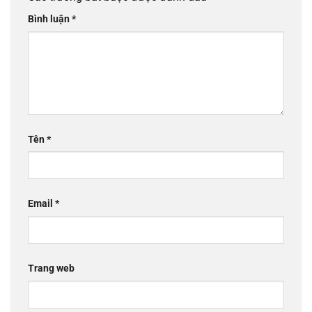
Bình luận
*
Tên
*
Email
*
Trang web