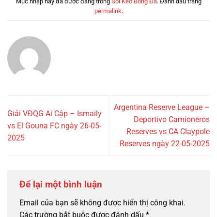
Mục nhập này đã được đăng trong
Soi Kèo Bóng Đá
. Đánh dấu trang
permalink
.
Argentina Reserve League –
Giải VĐQG Ai Cập – Ismaily
Deportivo Camioneros
vs El Gouna FC ngày 26-05-
Reserves vs CA Claypole
2025
Reserves ngày 22-05-2025
Để lại một bình luận
Email của bạn sẽ không được hiển thị công khai.
Các trường bắt buộc được đánh dấu
*