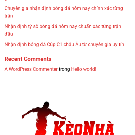
Chuyên gia nhận định bóng đá hôm nay chính xác từng
trận
Nhận định tỷ số bóng đá hôm nay chuẩn xác từng trận
đấu
Nhận định bóng đá Cúp C1 châu Âu từ chuyên gia uy tín
Recent Comments
A WordPress Commenter
trong
Hello world!