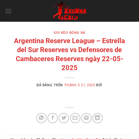
Chuyển
đến
nội
dung
SOI KÈO BÓNG ĐÁ
Argentina Reserve League – Estrella
del Sur Reserves vs Defensores de
Cambaceres Reserves ngày 22-05-
2025
ĐÃ ĐĂNG TRÊN
THÁNG 5 21, 2025
BỞI