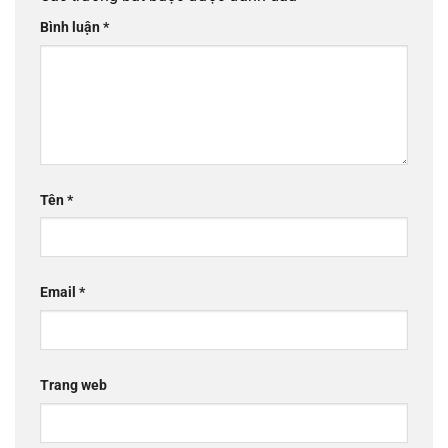
Bình luận
*
Tên
*
Email
*
Trang web