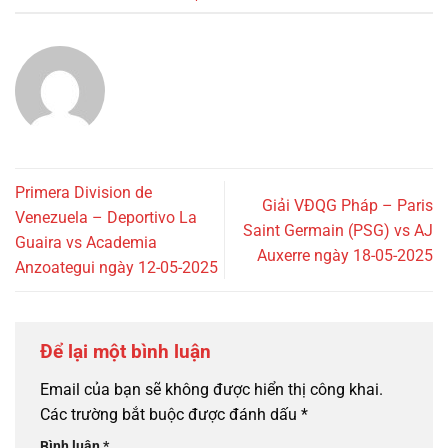
Primera Division de
Giải VĐQG Pháp – Paris
Venezuela – Deportivo La
Saint Germain (PSG) vs AJ
Guaira vs Academia
Auxerre ngày 18-05-2025
Anzoategui ngày 12-05-2025
Để lại một bình luận
Email của bạn sẽ không được hiển thị công khai.
Các trường bắt buộc được đánh dấu
*
Bình luận
*