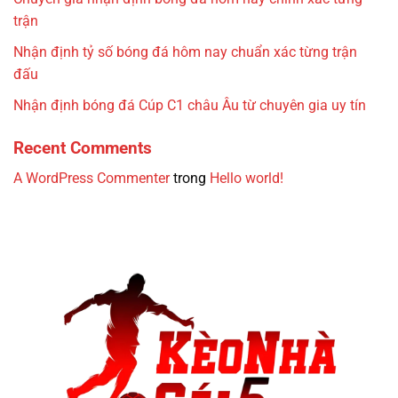
trận
Nhận định tỷ số bóng đá hôm nay chuẩn xác từng trận
đấu
Nhận định bóng đá Cúp C1 châu Âu từ chuyên gia uy tín
Recent Comments
A WordPress Commenter
trong
Hello world!