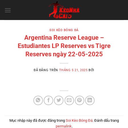
Chuyển
đến
nội
dung
SOI KÈO BÓNG ĐÁ
Argentina Reserve League –
Estudiantes LP Reserves vs Tigre
Reserves ngày 22-05-2025
ĐÃ ĐĂNG TRÊN
THÁNG 5 21, 2025
BỞI
Mục nhập này đã được đăng trong
Soi Kèo Bóng Đá
. Đánh dấu trang
permalink
.