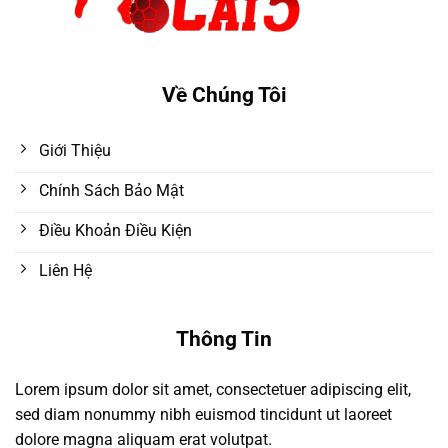
Về Chúng Tôi
Giới Thiệu
Chính Sách Bảo Mật
Điều Khoản Điều Kiện
Liên Hệ
Thông Tin
Lorem ipsum dolor sit amet, consectetuer adipiscing elit,
sed diam nonummy nibh euismod tincidunt ut laoreet
dolore magna aliquam erat volutpat.