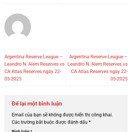
Argentina Reserve League –
Argentina Reserve League –
Leandro N. Alem Reserves vs
Leandro N. Alem Reserves vs
CA Atlas Reserves ngày 22-
CA Atlas Reserves ngày 22-
05-2025
05-2025
Để lại một bình luận
Email của bạn sẽ không được hiển thị công khai.
Các trường bắt buộc được đánh dấu
*
Bình luận
*