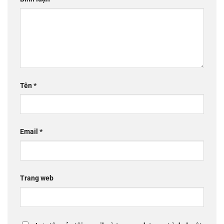
Tên
*
Email
*
Trang web