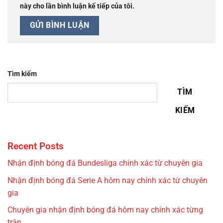
này cho lần bình luận kế tiếp của tôi.
Tìm kiếm
TÌM
KIẾM
Recent Posts
Nhận định bóng đá Bundesliga chính xác từ chuyên gia
Nhận định bóng đá Serie A hôm nay chính xác từ chuyên
gia
Chuyên gia nhận định bóng đá hôm nay chính xác từng
trận