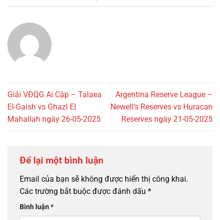
Giải VĐQG Ai Cập – Talaea
Argentina Reserve League –
EI-Gaish vs Ghazl El
Newell’s Reserves vs Huracan
Mahallah ngày 26-05-2025
Reserves ngày 21-05-2025
Để lại một bình luận
Email của bạn sẽ không được hiển thị công khai.
Các trường bắt buộc được đánh dấu
*
Bình luận
*