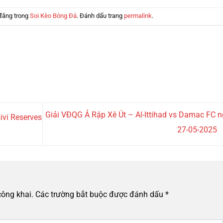
đăng trong
Soi Kèo Bóng Đá
. Đánh dấu trang
permalink
.
Giải VĐQG Ả Rập Xê Út – Al-Ittihad vs Damac FC 
ivi Reserves
27-05-2025
công khai.
Các trường bắt buộc được đánh dấu
*