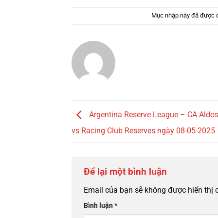
Mục nhập này đã được 
Argentina Reserve League – CA Aldos
vs Racing Club Reserves ngày 08-05-2025
Để lại một bình luận
Email của bạn sẽ không được hiển thị 
Bình luận
*