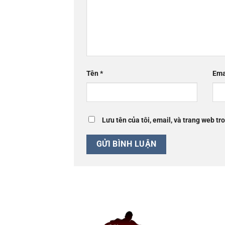
Tên
*
Ema
Lưu tên của tôi, email, và trang web tro