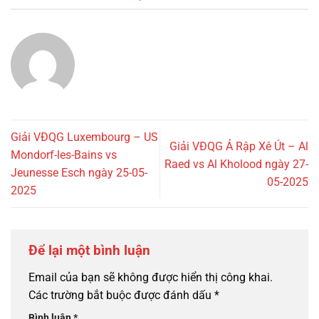
Giải VĐQG Luxembourg – US
Giải VĐQG Ả Rập Xê Út – Al
Mondorf-les-Bains vs
Raed vs Al Kholood ngày 27-
Jeunesse Esch ngày 25-05-
05-2025
2025
Để lại một bình luận
Email của bạn sẽ không được hiển thị công khai.
Các trường bắt buộc được đánh dấu
*
Bình luận
*