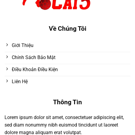
Về Chúng Tôi
Giới Thiệu
Chính Sách Bảo Mật
Điều Khoản Điều Kiện
Liên Hệ
Thông Tin
Lorem ipsum dolor sit amet, consectetuer adipiscing elit,
sed diam nonummy nibh euismod tincidunt ut laoreet
dolore magna aliquam erat volutpat.