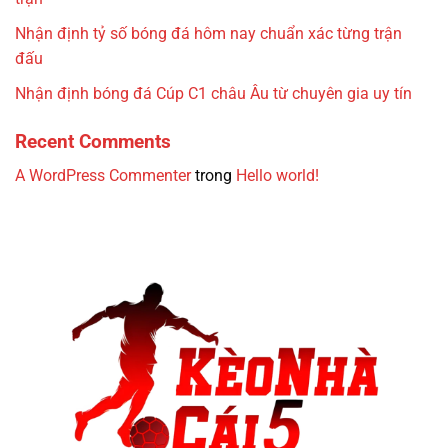
Nhận định tỷ số bóng đá hôm nay chuẩn xác từng trận
đấu
Nhận định bóng đá Cúp C1 châu Âu từ chuyên gia uy tín
Recent Comments
A WordPress Commenter
trong
Hello world!