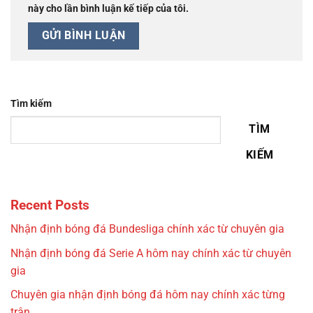
này cho lần bình luận kế tiếp của tôi.
Tìm kiếm
TÌM
KIẾM
Recent Posts
Nhận định bóng đá Bundesliga chính xác từ chuyên gia
Nhận định bóng đá Serie A hôm nay chính xác từ chuyên
gia
Chuyên gia nhận định bóng đá hôm nay chính xác từng
trận