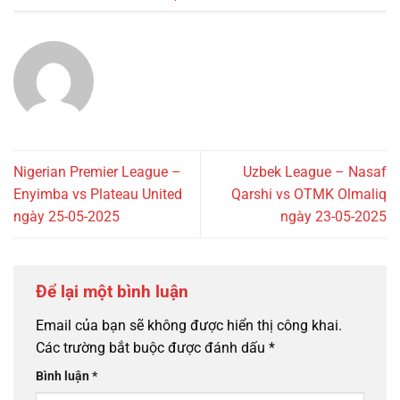
Nigerian Premier League –
Uzbek League – Nasaf
Enyimba vs Plateau United
Qarshi vs OTMK Olmaliq
ngày 25-05-2025
ngày 23-05-2025
Để lại một bình luận
Email của bạn sẽ không được hiển thị công khai.
Các trường bắt buộc được đánh dấu
*
Bình luận
*