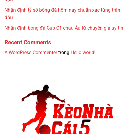
Nhận định tỷ số bóng đá hôm nay chuẩn xác từng trận
đấu
Nhận định bóng đá Cúp C1 châu Âu từ chuyên gia uy tín
Recent Comments
A WordPress Commenter
trong
Hello world!