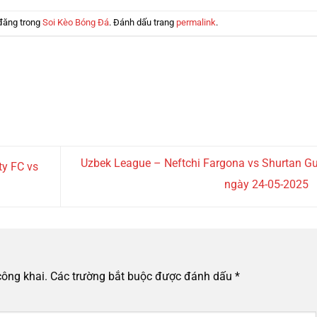
đăng trong
Soi Kèo Bóng Đá
. Đánh dấu trang
permalink
.
Uzbek League – Neftchi Fargona vs Shurtan G
ty FC vs
ngày 24-05-2025
công khai.
Các trường bắt buộc được đánh dấu
*