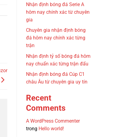
Nhận định bóng đá Serie A
hôm nay chính xác từ chuyên
gia
Chuyên gia nhận định bóng
đá hôm nay chính xác từng
trận
Nhận định tỷ số bóng đá hôm
nay chuẩn xác từng trận đấu
uzor
Nhận định bóng đá Cúp C1
châu Âu từ chuyên gia uy tín
Recent
Comments
A WordPress Commenter
trong
Hello world!