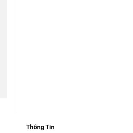
Thông Tin