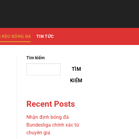
I KÈO BÓNG ĐÁ
TIN TỨC
Tìm kiếm
TÌM
KIẾM
Recent Posts
Nhận định bóng đá
Bundesliga chính xác từ
chuyên gia