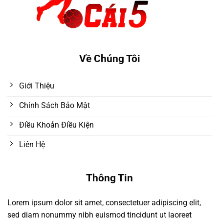
Về Chúng Tôi
Giới Thiệu
Chính Sách Bảo Mật
Điều Khoản Điều Kiện
Liên Hệ
Thông Tin
Lorem ipsum dolor sit amet, consectetuer adipiscing elit,
sed diam nonummy nibh euismod tincidunt ut laoreet