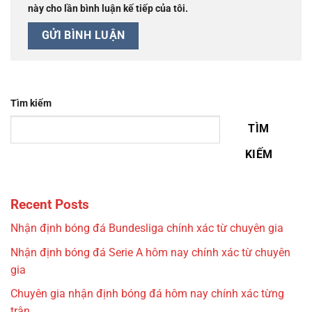
này cho lần bình luận kế tiếp của tôi.
Tìm kiếm
TÌM
KIẾM
Recent Posts
Nhận định bóng đá Bundesliga chính xác từ chuyên gia
Nhận định bóng đá Serie A hôm nay chính xác từ chuyên
gia
Chuyên gia nhận định bóng đá hôm nay chính xác từng
trận