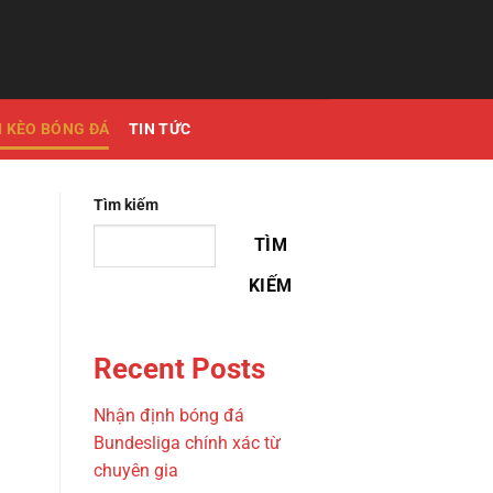
I KÈO BÓNG ĐÁ
TIN TỨC
Tìm kiếm
TÌM
KIẾM
Recent Posts
Nhận định bóng đá
Bundesliga chính xác từ
chuyên gia