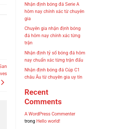
Nhận định bóng đá Serie A
hôm nay chính xác từ chuyên
gia
Chuyên gia nhận định bóng
đá hôm nay chính xác từng
trận
Nhận định tỷ số bóng đá hôm
nay chuẩn xác từng trận đấu
 San
Nhận định bóng đá Cúp C1
rves
châu Âu từ chuyên gia uy tín
Recent
Comments
A WordPress Commenter
trong
Hello world!