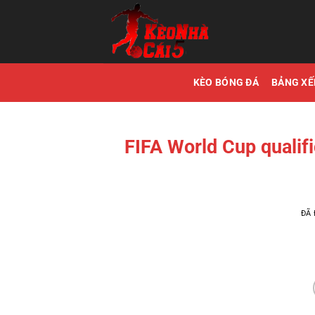
Chuyển
đến
nội
dung
KÈO BÓNG ĐÁ
BẢNG XẾ
FIFA World Cup qualif
ĐÃ