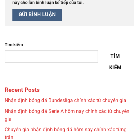
này cho lần bình luận kế tiếp của tôi.
Tìm kiếm
TÌM
KIẾM
Recent Posts
Nhận định bóng đá Bundesliga chính xác từ chuyên gia
Nhận định bóng đá Serie A hôm nay chính xác từ chuyên
gia
Chuyên gia nhận định bóng đá hôm nay chính xác từng
trận