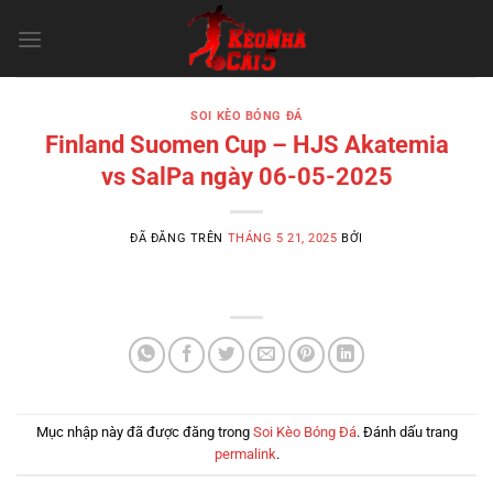
Chuyển
đến
nội
dung
SOI KÈO BÓNG ĐÁ
Finland Suomen Cup – HJS Akatemia
vs SalPa ngày 06-05-2025
ĐÃ ĐĂNG TRÊN
THÁNG 5 21, 2025
BỞI
Mục nhập này đã được đăng trong
Soi Kèo Bóng Đá
. Đánh dấu trang
permalink
.