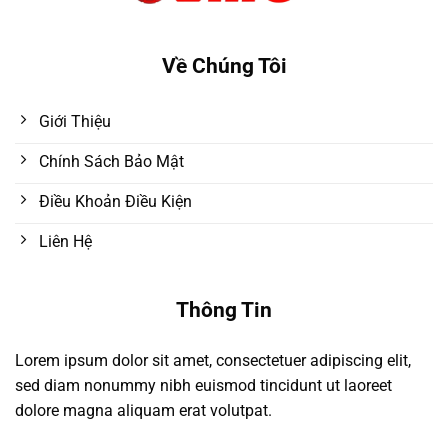
Về Chúng Tôi
Giới Thiệu
Chính Sách Bảo Mật
Điều Khoản Điều Kiện
Liên Hệ
Thông Tin
Lorem ipsum dolor sit amet, consectetuer adipiscing elit,
sed diam nonummy nibh euismod tincidunt ut laoreet
dolore magna aliquam erat volutpat.