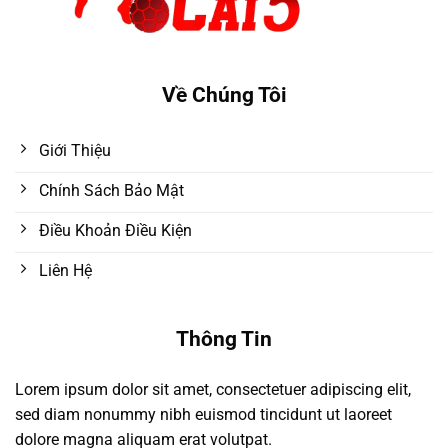
Về Chúng Tôi
Giới Thiệu
Chính Sách Bảo Mật
Điều Khoản Điều Kiện
Liên Hệ
Thông Tin
Lorem ipsum dolor sit amet, consectetuer adipiscing elit,
sed diam nonummy nibh euismod tincidunt ut laoreet
dolore magna aliquam erat volutpat.