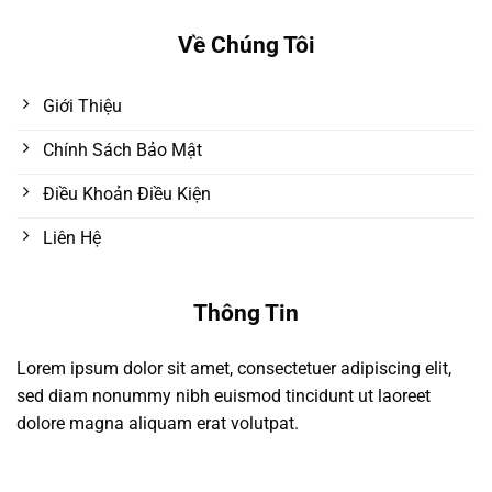
Về Chúng Tôi
Giới Thiệu
Chính Sách Bảo Mật
Điều Khoản Điều Kiện
Liên Hệ
Thông Tin
Lorem ipsum dolor sit amet, consectetuer adipiscing elit,
sed diam nonummy nibh euismod tincidunt ut laoreet
dolore magna aliquam erat volutpat.