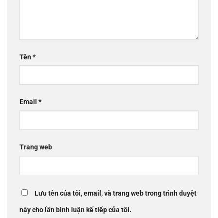
Tên
*
Email
*
Trang web
Lưu tên của tôi, email, và trang web trong trình duyệt
này cho lần bình luận kế tiếp của tôi.