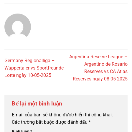
Argentina Reserve League –
Germany Regionalliga –
Argentino de Rosario
Wuppertaler vs Sportfreunde
Reserves vs CA Atlas
Lotte ngày 10-05-2025
Reserves ngày 08-05-2025
Để lại một bình luận
Email của bạn sẽ không được hiển thị công khai.
Các trường bắt buộc được đánh dấu
*
Bình luận
*