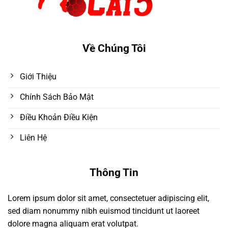
Về Chúng Tôi
Giới Thiệu
Chính Sách Bảo Mật
Điều Khoản Điều Kiện
Liên Hệ
Thông Tin
Lorem ipsum dolor sit amet, consectetuer adipiscing elit,
sed diam nonummy nibh euismod tincidunt ut laoreet
dolore magna aliquam erat volutpat.