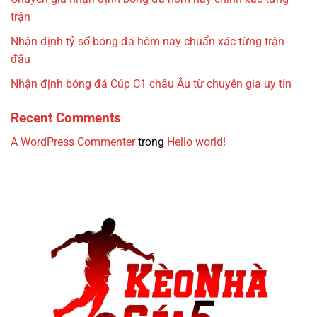
trận
Nhận định tỷ số bóng đá hôm nay chuẩn xác từng trận
đấu
Nhận định bóng đá Cúp C1 châu Âu từ chuyên gia uy tín
Recent Comments
A WordPress Commenter
trong
Hello world!