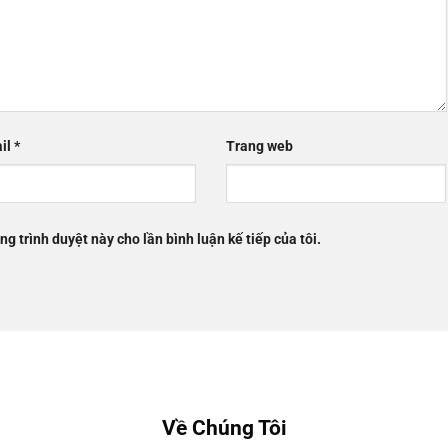
il
*
Trang web
ng trình duyệt này cho lần bình luận kế tiếp của tôi.
Về Chúng Tôi