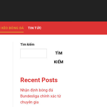
I KÈO BÓNG ĐÁ
TIN TỨC
Tìm kiếm
TÌM
KIẾM
Recent Posts
Nhận định bóng đá
Bundesliga chính xác từ
chuyên gia