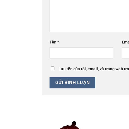
Tên
*
Ema
Lưu tên của tôi, email, và trang web tro