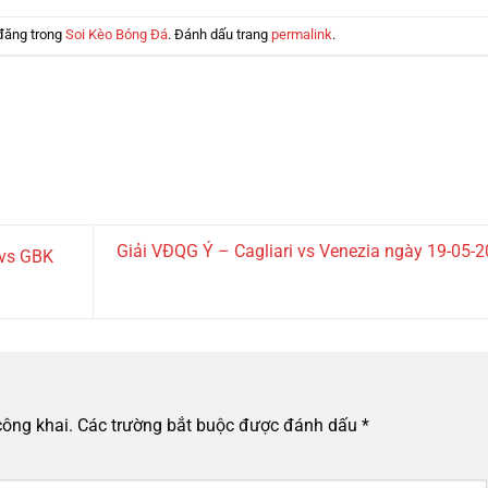
đăng trong
Soi Kèo Bóng Đá
. Đánh dấu trang
permalink
.
Giải VĐQG Ý – Cagliari vs Venezia ngày 19-05-
 vs GBK
công khai.
Các trường bắt buộc được đánh dấu
*