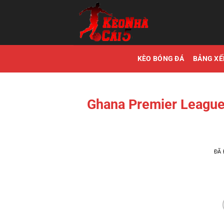
Chuyển
đến
nội
dung
KÈO BÓNG ĐÁ
BẢNG XẾ
Ghana Premier League
ĐÃ