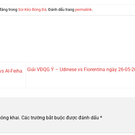
đăng trong
Soi Kèo Bóng Đá
. Đánh dấu trang
permalink
.
Giải VĐQG Ý – Udinese vs Fiorentina ngày 26-05-
s Al-Feiha
công khai.
Các trường bắt buộc được đánh dấu
*