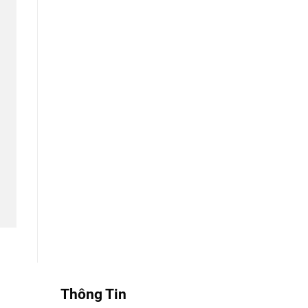
Thông Tin