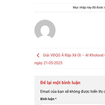
Mục nhập này đã được 
Giải VĐQG Ả Rập Xê Út – Al Kholood v
ngày 21-05-2025
Để lại một bình luận
Email của bạn sẽ không được hiển thị 
Bình luận
*