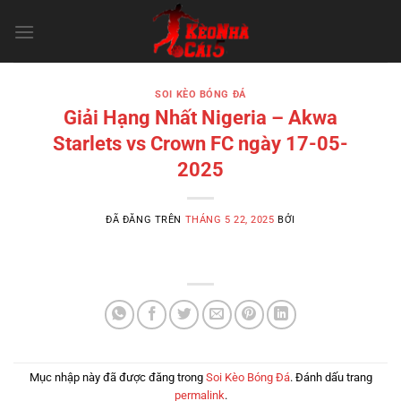
Chuyển
đến
nội
dung
SOI KÈO BÓNG ĐÁ
Giải Hạng Nhất Nigeria – Akwa
Starlets vs Crown FC ngày 17-05-
2025
ĐÃ ĐĂNG TRÊN
THÁNG 5 22, 2025
BỞI
Mục nhập này đã được đăng trong
Soi Kèo Bóng Đá
. Đánh dấu trang
permalink
.