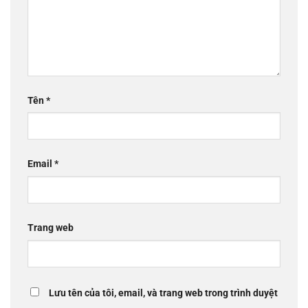
Tên
*
Email
*
Trang web
Lưu tên của tôi, email, và trang web trong trình duyệt