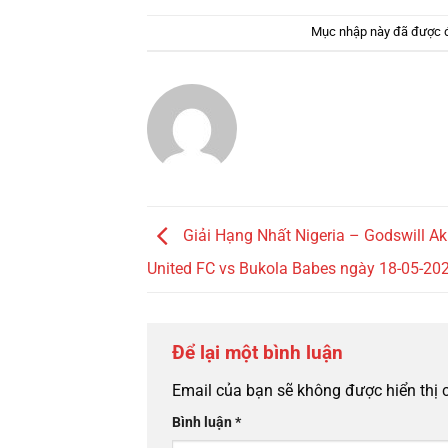
Mục nhập này đã được 
Giải Hạng Nhất Nigeria – Godswill A
United FC vs Bukola Babes ngày 18-05-20
Để lại một bình luận
Email của bạn sẽ không được hiển thị 
Bình luận
*