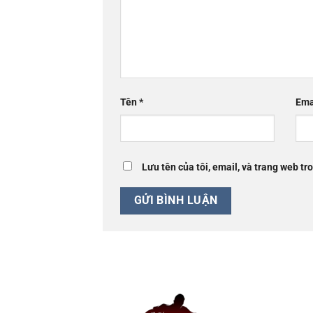
Tên
*
Ema
Lưu tên của tôi, email, và trang web tro