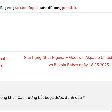
đăng trong
Soi Kèo Bóng Đá
. Đánh dấu trang
permalink
.
Giải Hạng Nhất Nigeria – Godswill Akpabio Unite
kpabio
vs Bukola Babes ngày 18-05-2025
25
công khai.
Các trường bắt buộc được đánh dấu
*