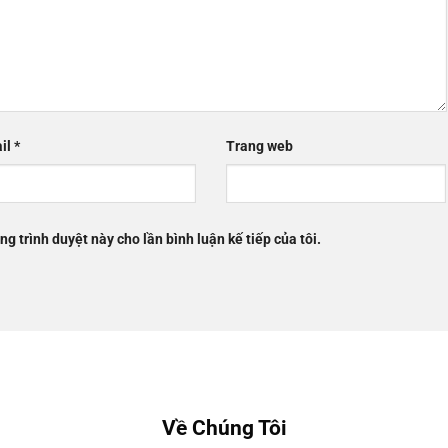
il
*
Trang web
ng trình duyệt này cho lần bình luận kế tiếp của tôi.
Về Chúng Tôi