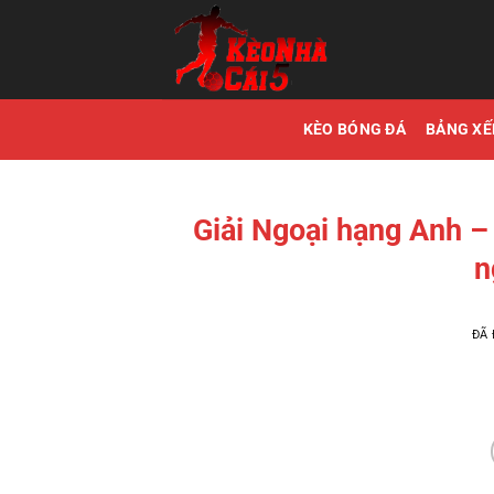
Chuyển
đến
nội
dung
KÈO BÓNG ĐÁ
BẢNG XẾ
Giải Ngoại hạng Anh –
n
ĐÃ