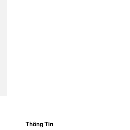
Thông Tin