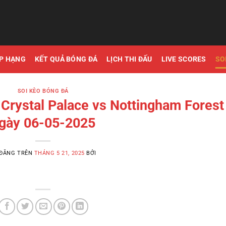
P HẠNG
KẾT QUẢ BÓNG ĐÁ
LỊCH THI ĐẤU
LIVE SCORES
SO
SOI KÈO BÓNG ĐÁ
 Crystal Palace vs Nottingham Forest
gày 06-05-2025
 ĐĂNG TRÊN
THÁNG 5 21, 2025
BỞI