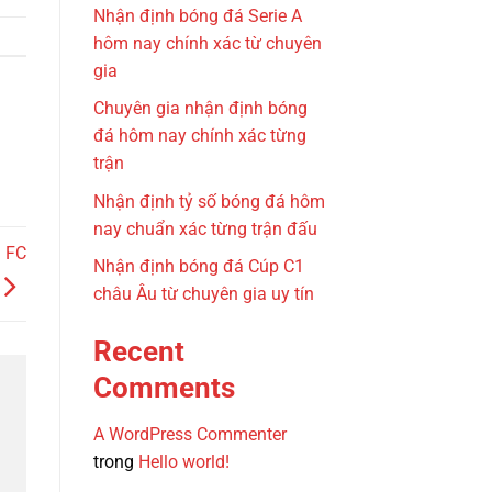
Nhận định bóng đá Serie A
hôm nay chính xác từ chuyên
gia
Chuyên gia nhận định bóng
đá hôm nay chính xác từng
trận
Nhận định tỷ số bóng đá hôm
nay chuẩn xác từng trận đấu
n FC
Nhận định bóng đá Cúp C1
châu Âu từ chuyên gia uy tín
Recent
Comments
A WordPress Commenter
trong
Hello world!