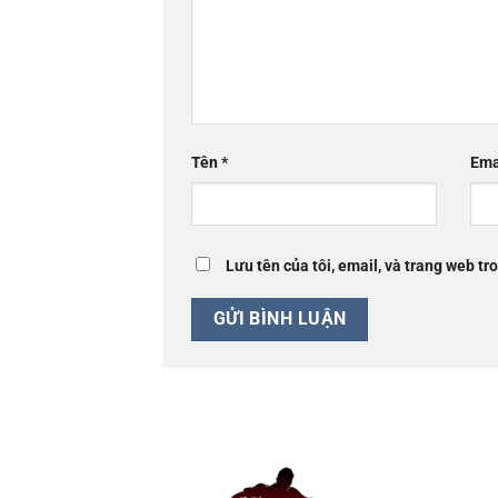
Tên
*
Ema
Lưu tên của tôi, email, và trang web tro