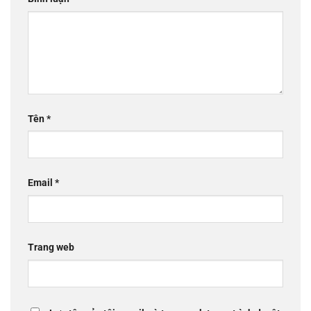
Tên
*
Email
*
Trang web