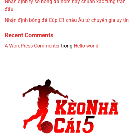
Nhận định tỷ số bóng đá hôm nay chuẩn xác từng trận
đấu
Nhận định bóng đá Cúp C1 châu Âu từ chuyên gia uy tín
Recent Comments
A WordPress Commenter
trong
Hello world!