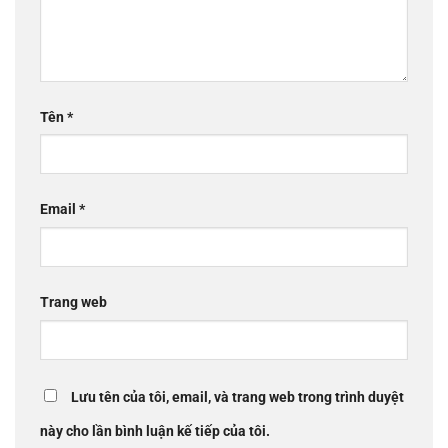
Tên
*
Email
*
Trang web
Lưu tên của tôi, email, và trang web trong trình duyệt
này cho lần bình luận kế tiếp của tôi.