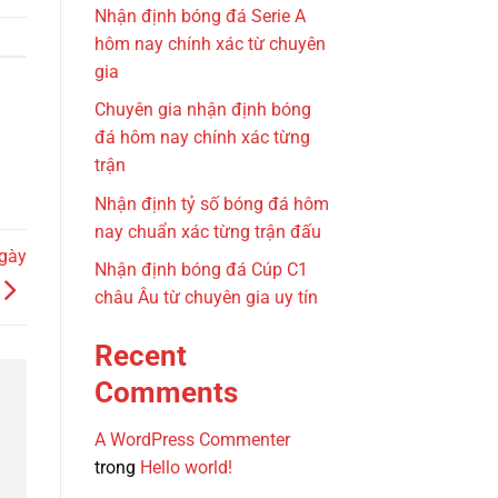
Nhận định bóng đá Serie A
hôm nay chính xác từ chuyên
gia
Chuyên gia nhận định bóng
đá hôm nay chính xác từng
trận
Nhận định tỷ số bóng đá hôm
nay chuẩn xác từng trận đấu
ngày
Nhận định bóng đá Cúp C1
châu Âu từ chuyên gia uy tín
Recent
Comments
A WordPress Commenter
trong
Hello world!