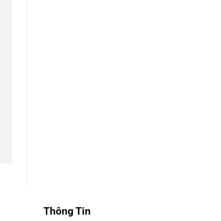
Thông Tin