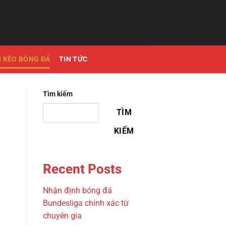
I KÈO BÓNG ĐÁ
TIN TỨC
Tìm kiếm
TÌM
KIẾM
Recent Posts
Nhận định bóng đá
Bundesliga chính xác từ
chuyên gia