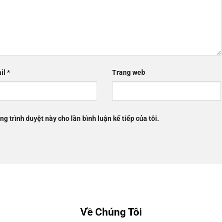
il
*
Trang web
ng trình duyệt này cho lần bình luận kế tiếp của tôi.
Về Chúng Tôi