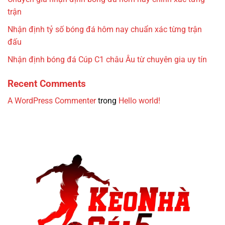
trận
Nhận định tỷ số bóng đá hôm nay chuẩn xác từng trận
đấu
Nhận định bóng đá Cúp C1 châu Âu từ chuyên gia uy tín
Recent Comments
A WordPress Commenter
trong
Hello world!