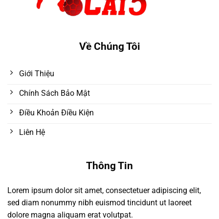
Về Chúng Tôi
Giới Thiệu
Chính Sách Bảo Mật
Điều Khoản Điều Kiện
Liên Hệ
Thông Tin
Lorem ipsum dolor sit amet, consectetuer adipiscing elit,
sed diam nonummy nibh euismod tincidunt ut laoreet
dolore magna aliquam erat volutpat.