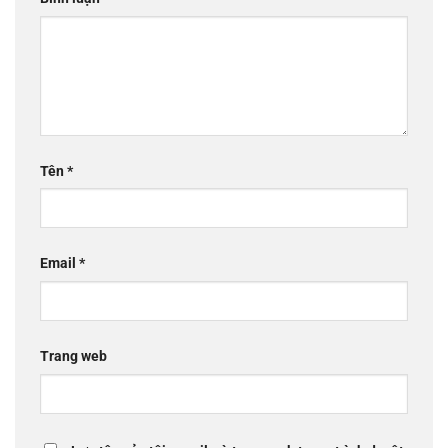
Tên
*
Email
*
Trang web