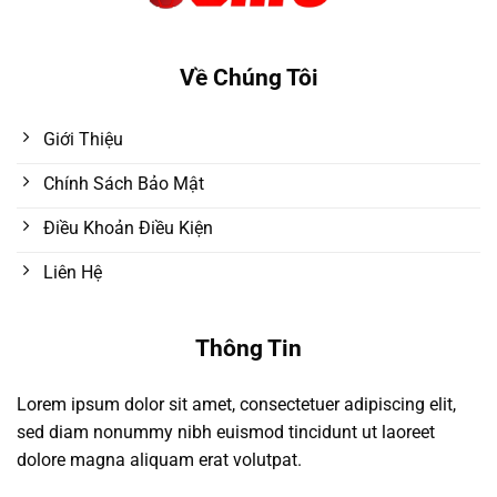
Về Chúng Tôi
Giới Thiệu
Chính Sách Bảo Mật
Điều Khoản Điều Kiện
Liên Hệ
Thông Tin
Lorem ipsum dolor sit amet, consectetuer adipiscing elit,
sed diam nonummy nibh euismod tincidunt ut laoreet
dolore magna aliquam erat volutpat.