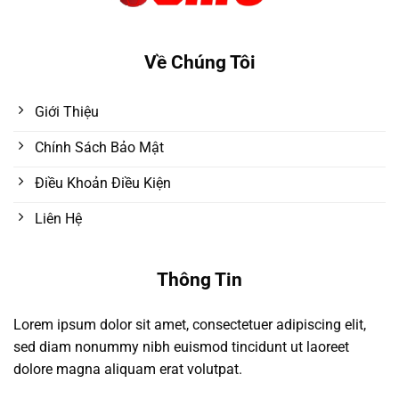
Về Chúng Tôi
Giới Thiệu
Chính Sách Bảo Mật
Điều Khoản Điều Kiện
Liên Hệ
Thông Tin
Lorem ipsum dolor sit amet, consectetuer adipiscing elit,
sed diam nonummy nibh euismod tincidunt ut laoreet
dolore magna aliquam erat volutpat.