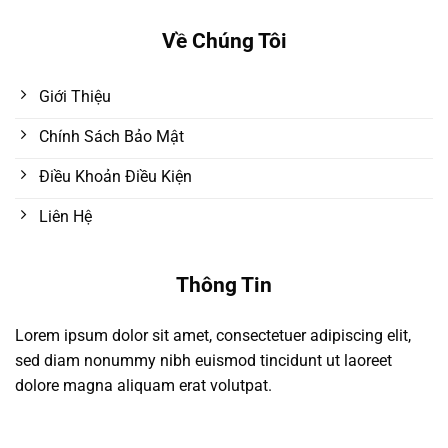
Về Chúng Tôi
Giới Thiệu
Chính Sách Bảo Mật
Điều Khoản Điều Kiện
Liên Hệ
Thông Tin
Lorem ipsum dolor sit amet, consectetuer adipiscing elit,
sed diam nonummy nibh euismod tincidunt ut laoreet
dolore magna aliquam erat volutpat.