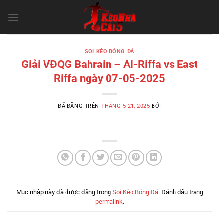
Chuyển
đến
nội
dung
SOI KÈO BÓNG ĐÁ
Giải VĐQG Bahrain – Al-Riffa vs East
Riffa ngày 07-05-2025
ĐÃ ĐĂNG TRÊN
THÁNG 5 21, 2025
BỞI
Mục nhập này đã được đăng trong
Soi Kèo Bóng Đá
. Đánh dấu trang
permalink
.