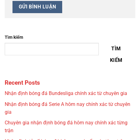
Tìm kiếm
TÌM
KIẾM
Recent Posts
Nhận định bóng đá Bundesliga chính xác từ chuyên gia
Nhận định bóng đá Serie A hôm nay chính xác từ chuyên
gia
Chuyên gia nhận định bóng đá hôm nay chính xác từng
trận