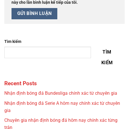
này cho lần bình luận kế tiếp của tôi.
Tìm kiếm
TÌM
KIẾM
Recent Posts
Nhận định bóng đá Bundesliga chính xác từ chuyên gia
Nhận định bóng đá Serie A hôm nay chính xác từ chuyên
gia
Chuyên gia nhận định bóng đá hôm nay chính xác từng
trận