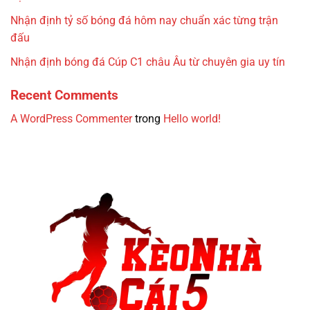
Nhận định tỷ số bóng đá hôm nay chuẩn xác từng trận
đấu
Nhận định bóng đá Cúp C1 châu Âu từ chuyên gia uy tín
Recent Comments
A WordPress Commenter
trong
Hello world!