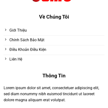
Về Chúng Tôi
Giới Thiệu
Chính Sách Bảo Mật
Điều Khoản Điều Kiện
Liên Hệ
Thông Tin
Lorem ipsum dolor sit amet, consectetuer adipiscing elit,
sed diam nonummy nibh euismod tincidunt ut laoreet
dolore magna aliquam erat volutpat.