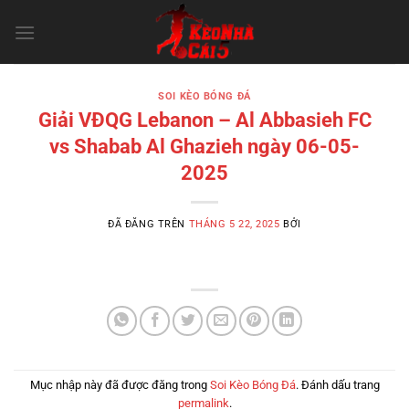
Chuyển
đến
nội
dung
SOI KÈO BÓNG ĐÁ
Giải VĐQG Lebanon – Al Abbasieh FC
vs Shabab Al Ghazieh ngày 06-05-
2025
ĐÃ ĐĂNG TRÊN
THÁNG 5 22, 2025
BỞI
Mục nhập này đã được đăng trong
Soi Kèo Bóng Đá
. Đánh dấu trang
permalink
.