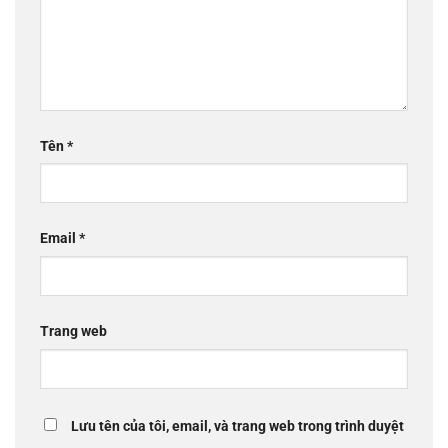
Tên
*
Email
*
Trang web
Lưu tên của tôi, email, và trang web trong trình duyệt