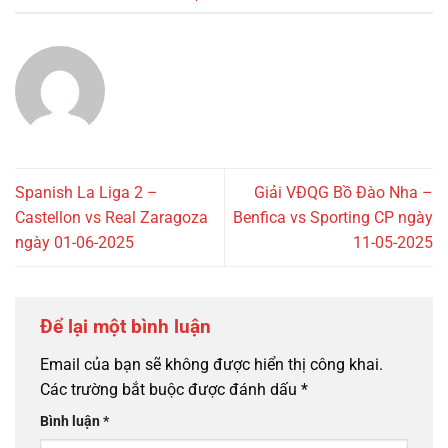
Spanish La Liga 2 –
Giải VĐQG Bồ Đào Nha –
Castellon vs Real Zaragoza
Benfica vs Sporting CP ngày
ngày 01-06-2025
11-05-2025
Để lại một bình luận
Email của bạn sẽ không được hiển thị công khai.
Các trường bắt buộc được đánh dấu
*
Bình luận
*