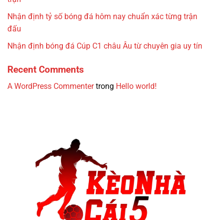
Nhận định tỷ số bóng đá hôm nay chuẩn xác từng trận
đấu
Nhận định bóng đá Cúp C1 châu Âu từ chuyên gia uy tín
Recent Comments
A WordPress Commenter
trong
Hello world!