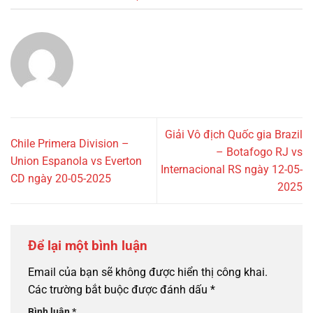
Giải Vô địch Quốc gia Brazil
Chile Primera Division –
– Botafogo RJ vs
Union Espanola vs Everton
Internacional RS ngày 12-05-
CD ngày 20-05-2025
2025
Để lại một bình luận
Email của bạn sẽ không được hiển thị công khai.
Các trường bắt buộc được đánh dấu
*
Bình luận
*