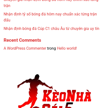
trận
Nhận định tỷ số bóng đá hôm nay chuẩn xác từng trận
đấu
Nhận định bóng đá Cúp C1 châu Âu từ chuyên gia uy tín
Recent Comments
A WordPress Commenter
trong
Hello world!