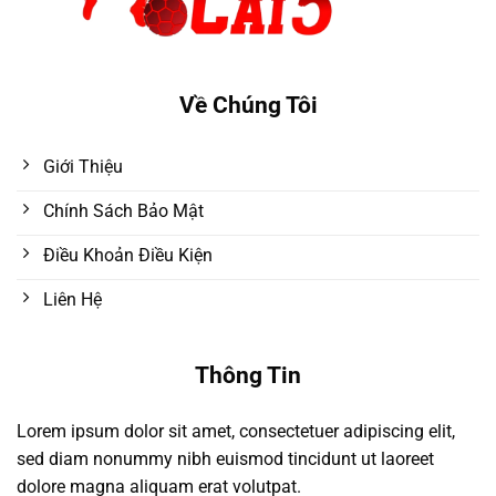
Về Chúng Tôi
Giới Thiệu
Chính Sách Bảo Mật
Điều Khoản Điều Kiện
Liên Hệ
Thông Tin
Lorem ipsum dolor sit amet, consectetuer adipiscing elit,
sed diam nonummy nibh euismod tincidunt ut laoreet
dolore magna aliquam erat volutpat.