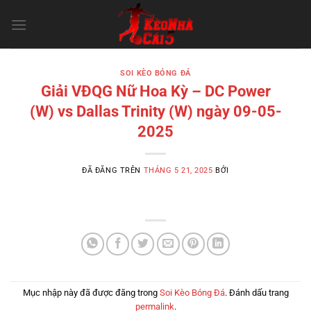
Chuyển
đến
nội
dung
SOI KÈO BÓNG ĐÁ
Giải VĐQG Nữ Hoa Kỳ – DC Power
(W) vs Dallas Trinity (W) ngày 09-05-
2025
ĐÃ ĐĂNG TRÊN
THÁNG 5 21, 2025
BỞI
Mục nhập này đã được đăng trong
Soi Kèo Bóng Đá
. Đánh dấu trang
permalink
.