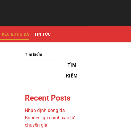
I KÈO BÓNG ĐÁ
TIN TỨC
Tìm kiếm
TÌM
KIẾM
Recent Posts
Nhận định bóng đá
Bundesliga chính xác từ
chuyên gia