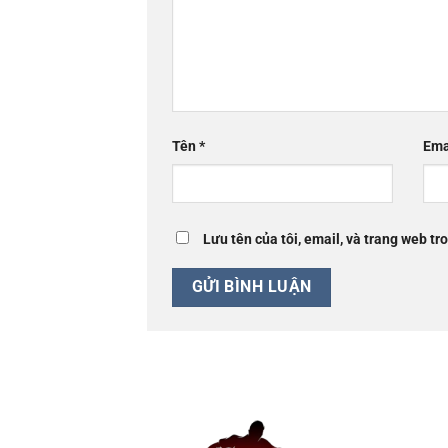
Tên
*
Ema
Lưu tên của tôi, email, và trang web tro