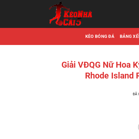
Chuyển
đến
nội
dung
KÈO BÓNG ĐÁ
BẢNG XẾ
Giải VĐQG Nữ Hoa Kỳ
Rhode Island 
ĐÃ