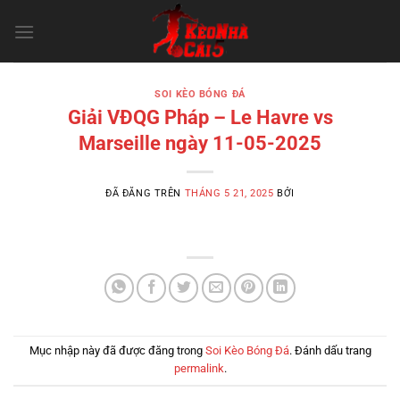
Chuyển
đến
nội
dung
SOI KÈO BÓNG ĐÁ
Giải VĐQG Pháp – Le Havre vs
Marseille ngày 11-05-2025
ĐÃ ĐĂNG TRÊN
THÁNG 5 21, 2025
BỞI
Mục nhập này đã được đăng trong
Soi Kèo Bóng Đá
. Đánh dấu trang
permalink
.