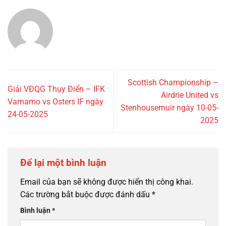
Scottish Championship –
Giải VĐQG Thụy Điển – IFK
Airdrie United vs
Varnamo vs Osters IF ngày
Stenhousemuir ngày 10-05-
24-05-2025
2025
Để lại một bình luận
Email của bạn sẽ không được hiển thị công khai.
Các trường bắt buộc được đánh dấu
*
Bình luận
*