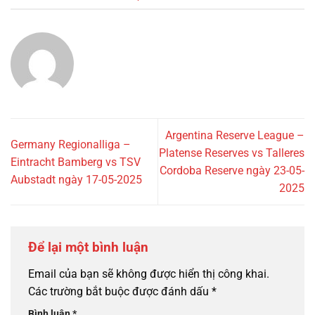
Argentina Reserve League –
Germany Regionalliga –
Platense Reserves vs Talleres
Eintracht Bamberg vs TSV
Cordoba Reserve ngày 23-05-
Aubstadt ngày 17-05-2025
2025
Để lại một bình luận
Email của bạn sẽ không được hiển thị công khai.
Các trường bắt buộc được đánh dấu
*
Bình luận
*