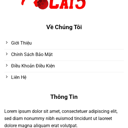
Về Chúng Tôi
Giới Thiệu
Chính Sách Bảo Mật
Điều Khoản Điều Kiện
Liên Hệ
Thông Tin
Lorem ipsum dolor sit amet, consectetuer adipiscing elit,
sed diam nonummy nibh euismod tincidunt ut laoreet
dolore magna aliquam erat volutpat.