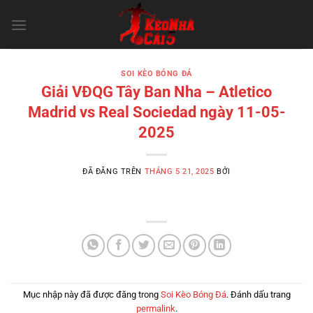
Chuyển
đến
nội
dung
SOI KÈO BÓNG ĐÁ
Giải VĐQG Tây Ban Nha – Atletico
Madrid vs Real Sociedad ngày 11-05-
2025
ĐÃ ĐĂNG TRÊN
THÁNG 5 21, 2025
BỞI
Mục nhập này đã được đăng trong
Soi Kèo Bóng Đá
. Đánh dấu trang
permalink
.