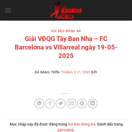
Chuyển
đến
nội
dung
SOI KÈO BÓNG ĐÁ
Giải VĐQG Tây Ban Nha – FC
Barcelona vs Villarreal ngày 19-05-
2025
ĐÃ ĐĂNG TRÊN
THÁNG 5 21, 2025
BỞI
Mục nhập này đã được đăng trong
Soi Kèo Bóng Đá
. Đánh dấu trang
permalink
.