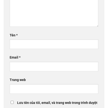
Tên
*
Email
*
Trang web
Lưu tên của tôi, email, và trang web trong trình duyệt