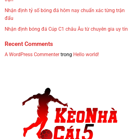
Nhận định tỷ số bóng đá hôm nay chuẩn xác từng trận
đấu
Nhận định bóng đá Cúp C1 châu Âu từ chuyên gia uy tín
Recent Comments
A WordPress Commenter
trong
Hello world!